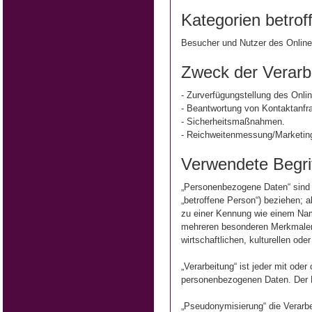
Kategorien betro
Besucher und Nutzer des Online
Zweck der Verarb
- Zurverfügungstellung des Onli
- Beantwortung von Kontaktanfr
- Sicherheitsmaßnahmen.
- Reichweitenmessung/Marketin
Verwendete Begrif
„Personenbezogene Daten“ sind al
„betroffene Person“) beziehen; a
zu einer Kennung wie einem Nam
mehreren besonderen Merkmalen i
wirtschaftlichen, kulturellen ode
„Verarbeitung“ ist jeder mit od
personenbezogenen Daten. Der B
„Pseudonymisierung“ die Verarb