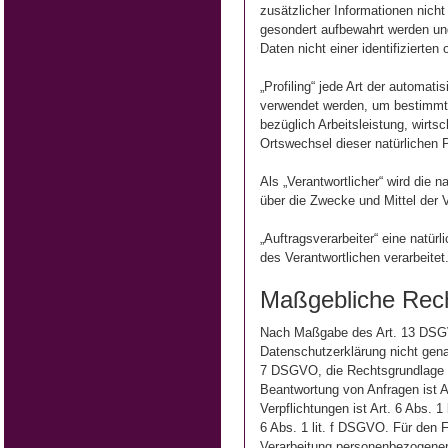
zusätzlicher Informationen nich
gesondert aufbewahrt werden un
Daten nicht einer identifizierte
„Profiling“ jede Art der automa
verwendet werden, um bestimmte
bezüglich Arbeitsleistung, wirts
Ortswechsel dieser natürlichen 
Als „Verantwortlicher“ wird die 
über die Zwecke und Mittel der
„Auftragsverarbeiter“ eine natür
des Verantwortlichen verarbeitet
Maßgebliche Rec
Nach Maßgabe des Art. 13 DSGVO
Datenschutzerklärung nicht genann
7 DSGVO, die Rechtsgrundlage f
Beantwortung von Anfragen ist Ar
Verpflichtungen ist Art. 6 Abs. 
6 Abs. 1 lit. f DSGVO. Für den F
Verarbeitung personenbezogener 