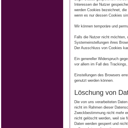
Interessen der Nutzer gespeiche
werden Cookies bezeichnet, die 
wenn es nur dessen Cookies sind
Wir können temporäre und perma
Falls die Nutzer nicht möchten,
Systemeinstellungen ihres Brow
Der Ausschluss von Cookies kan
Ein genereller Widerspruch gege
vor allem im Fall des Trackings
http://www.youronlinechoices.c
Einstellungen des Browsers erre
genutzt werden können.
Löschung von Da
Die von uns verarbeiteten Daten
nicht im Rahmen dieser Datensch
Zweckbestimmung nicht mehr erf
nicht gelöscht werden, weil sie 
Daten werden gesperrt und nicht 