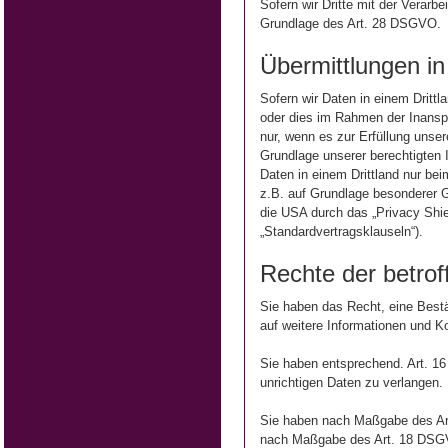
Sofern wir Dritte mit der Verarb
Grundlage des Art. 28 DSGVO.
Übermittlungen in 
Sofern wir Daten in einem Dritt
oder dies im Rahmen der Inanspr
nur, wenn es zur Erfüllung unsere
Grundlage unserer berechtigten I
Daten in einem Drittland nur bei
z.B. auf Grundlage besonderer G
die USA durch das „Privacy Shiel
„Standardvertragsklauseln“).
Rechte der betro
Sie haben das Recht, eine Bestä
auf weitere Informationen und 
Sie haben entsprechend. Art. 16
unrichtigen Daten zu verlangen.
Sie haben nach Maßgabe des Art
nach Maßgabe des Art. 18 DSGVO