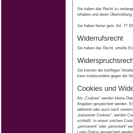
Sie haben das Recht zu verlang
erhalten und deren Übermittlung 
Sie haben ferner gem. Art. 77 
Widerrufsrecht
Sie haben das Recht, erteilte E
Widerspruchsrech
Sie können der künftigen Verar
kann insbesondere gegen die Ver
Cookies und Wide
Als „Cookies“ werden kleine Dat
Angaben gespeichert werden. Ei
während oder auch nach seinem 
„transiente Cookies“, werden Co
schließt. In einem solchen Cook
„permanent“ oder „persistent“ w
Login-Status gespeichert werde