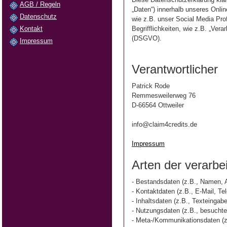
AGB / Regeln
„Daten“) innerhalb unseres Onl
Datenschutz
wie z.B. unser Social Media Pro
Kontakt
Begrifflichkeiten, wie z.B. „Ver
(DSGVO).
Impressum
Verantwortlicher
Patrick Rode
Remmesweilerweg 76
D-66564 Ottweiler
info@claim4credits.de
Impressum
Arten der verarbe
- Bestandsdaten (z.B., Namen, 
- Kontaktdaten (z.B., E-Mail, T
- Inhaltsdaten (z.B., Texteingab
- Nutzungsdaten (z.B., besuchte 
- Meta-/Kommunikationsdaten (z.