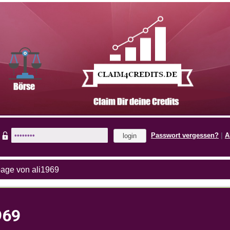
Passwort vergessen?
|
A
page von ali1969
969